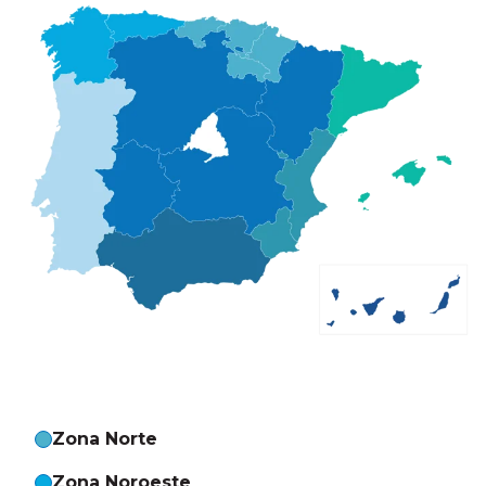
Sede Grupo Globartia
Avenida de la Industria, 4.
28010 Alcobendas (Madrid)
Cómo llegar
Zona Norte
Zona Noroeste